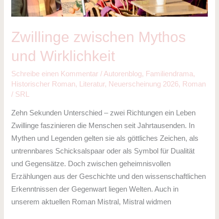
Zwillinge zwischen Mythos
und Wirklichkeit
Schreibe einen Kommentar
/
Autorenblog
,
Familiendrama
,
Historischer Roman
,
Literatur
,
Neuerscheinung 2026
,
Roman
/
SRL
Zehn Sekunden Unterschied – zwei Richtungen ein Leben
Zwillinge faszinieren die Menschen seit Jahrtausenden. In
Mythen und Legenden gelten sie als göttliches Zeichen, als
untrennbares Schicksalspaar oder als Symbol für Dualität
und Gegensätze. Doch zwischen geheimnisvollen
Erzählungen aus der Geschichte und den wissenschaftlichen
Erkenntnissen der Gegenwart liegen Welten. Auch in
unserem aktuellen Roman Mistral, Mistral widmen