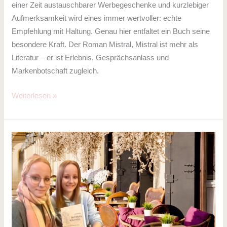
einer Zeit austauschbarer Werbegeschenke und kurzlebiger
Aufmerksamkeit wird eines immer wertvoller: echte
Empfehlung mit Haltung. Genau hier entfaltet ein Buch seine
besondere Kraft. Der Roman Mistral, Mistral ist mehr als
Literatur – er ist Erlebnis, Gesprächsanlass und
Markenbotschaft zugleich.
Weiterlesen »
Zwillinge
zwischen
Mythos
und
Wirklichkeit