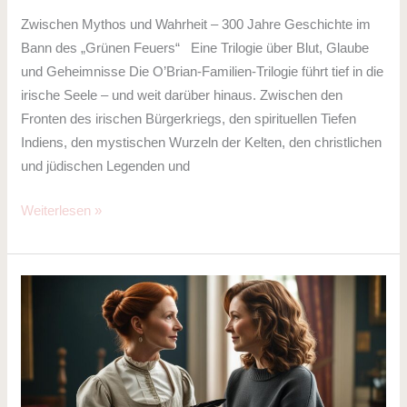
Zwischen Mythos und Wahrheit – 300 Jahre Geschichte im
Bann des „Grünen Feuers“ Eine Trilogie über Blut, Glaube
und Geheimnisse Die O’Brian-Familien-Trilogie führt tief in die
irische Seele – und weit darüber hinaus. Zwischen den
Fronten des irischen Bürgerkriegs, den spirituellen Tiefen
Indiens, den mystischen Wurzeln der Kelten, den christlichen
und jüdischen Legenden und
Weiterlesen »
Wer
war
Amy
O`Brian?
–
Bridgets