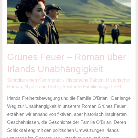
Feuer
–
Roman
über
Irlands
Unabhängigkeit
Grünes Feuer – Roman über
Irlands Unabhängigkeit
Schreibe einen Kommentar
/
Historische Fakten
,
Historischer
Roman
,
Mystik und Politik
,
Spirituelle Familiensaga
/
SRL
Irlands Freiheitsbewegung und die Familie O’Brian Der lange
Weg zur Unabhängigkeit In unserem Roman Grünes Feuer
erzählen wir anhand von fiktiven, aber historisch inspirierten
Geschehnissen, die Geschichte der Familie O’Brian. Deren
Schicksal eng mit den politischen Umwälzungen Irlands