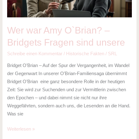
Fragen
sind
unsere
Wer war Amy O`Brian? –
Bridgets Fragen sind unsere
Schreibe einen Kommentar
/
Historische Fakten
/
SRL
Bridget O’Brian – Auf der Spur der Vergangenheit, im Wandel
der Gegenwart In unserer O’Brian-Familiensaga übernimmt
Bridget O’Brian eine ganz besondere Rolle in der heutigen
Zeit: Sie wird zur Suchenden und zur Vermittlerin zwischen
den Epochen – und dabei nimmt sie nicht nur ihre
Weggefährten, sondern auch uns, die Lesenden an die Hand.
Was sie
Weiterlesen »