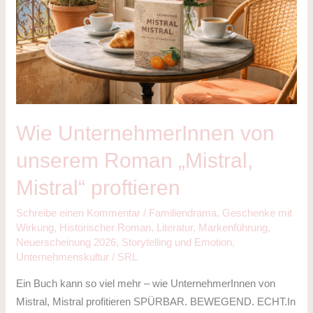
Mistral“
proftieren
Wie UnternehmerInnen von
unserem Roman „Mistral,
Mistral“ proftieren
Schreibe einen Kommentar
/
Familiendrama
,
Geschenke mit
Wirkung
,
Historischer Roman
,
Literatur
,
Markenführung
,
Neuerscheinung 2026
,
Storytelling und Emotion
,
Unternehmenskultur
/
SRL
Ein Buch kann so viel mehr – wie UnternehmerInnen von
Mistral, Mistral profitieren SPÜRBAR. BEWEGEND. ECHT.In