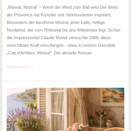
„Mistral, Mistral“ – Wenn der Wind zum Bild wird Der Wind
der Provence hat Künstler seit Jahrhunderten inspiriert.
Besonders der berühmte Mistral, jener kalte, heftige
Nordwind, der vom Rhônetal bis ans Mittelmeer fegt. Schon
der Impressionist Claude Monet versuchte 1888, diese
unsichtbare Kraft einzufangen – etwa in seinem Gemälde
„Cap d’Antibes, Mistral“. Der aktuelle Roman
Weiterlesen »
Wie
UnternehmerInnen
von
unserem
Roman
„Mistral,