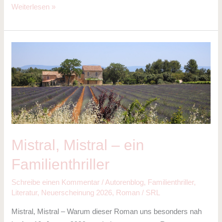
Weiterlesen »
Mistral,
Mistral
–
ein
Familienthriller
Mistral, Mistral – ein
Familienthriller
Schreibe einen Kommentar
/
Autorenblog
,
Familienthriller
,
Literatur
,
Neuerscheinung 2026
,
Roman
/
SRL
Mistral, Mistral – Warum dieser Roman uns besonders nah