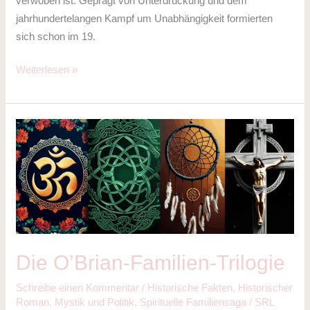
verwoben ist. Geprägt von Unterdrückung und dem
jahrhundertelangen Kampf um Unabhängigkeit formierten
sich schon im 19.
Weiterlesen »
Die
O’Brian-
Familien-
Trilogie
Die O’Brian-Familien-Trilogie
Schreibe einen Kommentar
/
Historische Fakten
,
Historischer
Roman
,
Mystik und Politik
,
Spirituelle Familiensaga
/
SRL