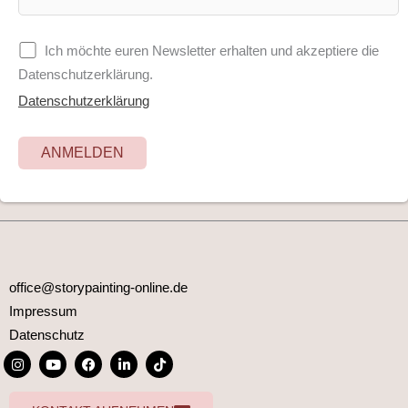
Ich möchte euren Newsletter erhalten und akzeptiere die
Datenschutzerklärung.
Datenschutzerklärung
office@storypainting-online.de
Impressum
Datenschutz
I
Y
F
L
T
n
o
a
i
i
s
u
c
n
k
t
t
e
k
t