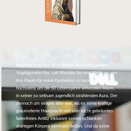
Begleitet vom aus dem Garten hereindringenden
Vogelgezwitscher, sah Mauritia ihn eine Weile an, um
ihm Raum für seine Gedanken zu lassen. Jenem
höchstens um die 60 Lebensjahre wirkenden Mann,
in seiner so seltsam jugendlich strahlenden Aura. Der
dennoch um einiges älter war, als es seine kräftige
graumelierte Haarpracht und sein leicht gebräuntes
faltenfreies Antlitz inklusive seines schlanken
drahtigen Körpers vermuten ließen. Und da seine