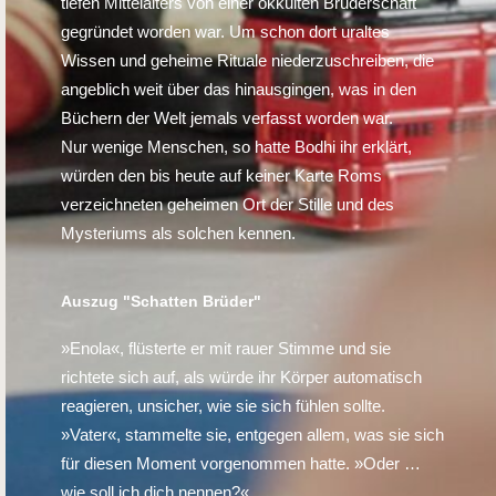
tiefen Mittelalters von einer okkulten Bruderschaft
gegründet worden war. Um schon dort uraltes
Wissen und geheime Rituale niederzuschreiben, die
angeblich weit über das hinausgingen, was in den
Büchern der Welt jemals verfasst worden war.
Nur wenige Menschen, so hatte Bodhi ihr erklärt,
würden den bis heute auf keiner Karte Roms
verzeichneten geheimen Ort der Stille und des
Mysteriums als solchen kennen.
Auszug "Schatten Brüder"
»Enola«, flüsterte er mit rauer Stimme und sie
richtete sich auf, als würde ihr Körper automatisch
reagieren, unsicher, wie sie sich fühlen sollte.
»Vater«, stammelte sie, entgegen allem, was sie sich
für diesen Moment vorgenommen hatte. »Oder …
wie soll ich dich nennen?«