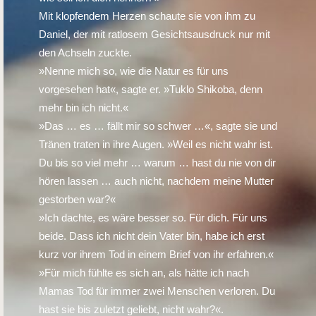
Mit klopfendem Herzen schaute sie von ihm zu
Daniel, der mit ratlosem Gesichtsausdruck nur mit
den Achseln zuckte.
»Nenne mich so, wie die Natur es für uns
vorgesehen hat«, sagte er. »Tuklo Shikoba, denn
mehr bin ich nicht.«
»Das … es … fällt mir so schwer …«, sagte sie und
Tränen traten in ihre Augen. »Weil es nicht wahr ist.
Du bis so viel mehr … warum … hast du nie von dir
hören lassen … auch nicht, nachdem meine Mutter
gestorben war?«
»Ich dachte, es wäre besser so. Für dich. Für uns
beide. Dass ich nicht dein Vater bin, habe ich erst
kurz vor ihrem Tod in einem Brief von ihr erfahren.«
»Für mich fühlte es sich an, als hätte ich nach
Mamas Tod für immer zwei Menschen verloren. Du
hast sie bis zuletzt geliebt, nicht wahr?«.