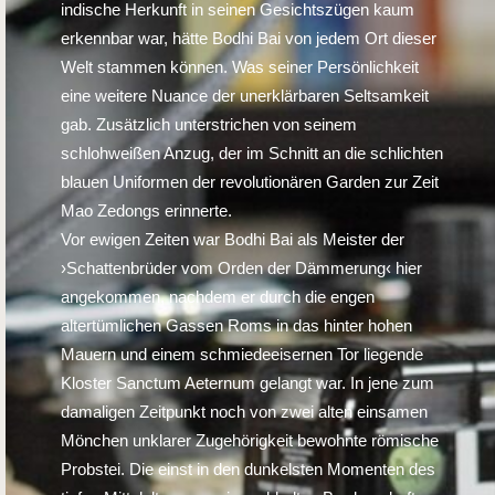
indische Herkunft in seinen Gesichtszügen kaum
erkennbar war, hätte Bodhi Bai von jedem Ort dieser
Welt stammen können. Was seiner Persönlichkeit
eine weitere Nuance der unerklärbaren Seltsamkeit
gab. Zusätzlich unterstrichen von seinem
schlohweißen Anzug, der im Schnitt an die schlichten
blauen Uniformen der revolutionären Garden zur Zeit
Mao Zedongs erinnerte.
Vor ewigen Zeiten war Bodhi Bai als Meister der
›Schattenbrüder vom Orden der Dämmerung‹ hier
angekommen, nachdem er durch die engen
altertümlichen Gassen Roms in das hinter hohen
Mauern und einem schmiedeeisernen Tor liegende
Kloster Sanctum Aeternum gelangt war. In jene zum
damaligen Zeitpunkt noch von zwei alten einsamen
Mönchen unklarer Zugehörigkeit bewohnte römische
Probstei. Die einst in den dunkelsten Momenten des