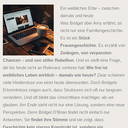
Ein weibliches Erbe – zwischen
damals und heute
Was Bridget über Amy erfährt, ist
nicht nur eine Familiengeschichte.
Es ist ein
Stück
Frauengeschichte
. Es erzählt von
Zwängen, von verpassten
Chancen – und von stiller Rebellion
.
Und es stellt eine Frage,
die bis heute nicht an Relevanz verloren hat:
Wie frei ist
weibliches Leben wirklich – damals wie heute?
Zwar scheinen
viele Hindernisse von einst heute überwunden. Doch Bridgets
Erkenntnisse zeigen auch, dass Strukturen sich oft nur langsam
verändern. Und oft bleibt das Unsichtbare mächtiger, als wir
glauben.
Am Ende steht nicht nur eine Lösung, sondern eine neue
Perspektive. Denn
Bridget O’Brian findet nicht einfach nur
Antworten. Sie
findet ihre Stimme
u
nd sie zeigt, dass
Geschichte kein starres Konstrukt ist, sondern ein