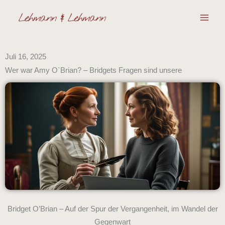
Zum
Inhalt
springen
Juli 16, 2025
Wer war Amy O`Brian? – Bridgets Fragen sind unsere
Bridget O’Brian – Auf der Spur der Vergangenheit, im Wandel der
Gegenwart