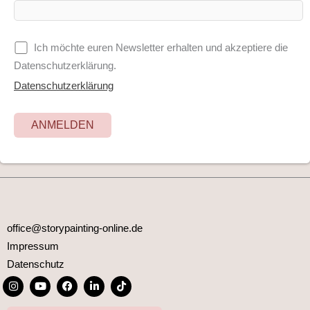
Ich möchte euren Newsletter erhalten und akzeptiere die
Datenschutzerklärung.
Datenschutzerklärung
office@storypainting-online.de
Impressum
Datenschutz
I
Y
F
L
T
n
o
a
i
i
s
u
c
n
k