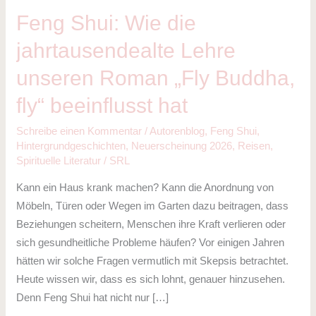
Roman
Feng Shui: Wie die
„Fly
jahrtausendealte Lehre
Buddha,
fly“
unseren Roman „Fly Buddha,
beeinflusst
fly“ beeinflusst hat
hat
Schreibe einen Kommentar
/
Autorenblog
,
Feng Shui
,
Hintergrundgeschichten
,
Neuerscheinung 2026
,
Reisen
,
Spirituelle Literatur
/
SRL
Kann ein Haus krank machen? Kann die Anordnung von
Möbeln, Türen oder Wegen im Garten dazu beitragen, dass
Beziehungen scheitern, Menschen ihre Kraft verlieren oder
sich gesundheitliche Probleme häufen? Vor einigen Jahren
hätten wir solche Fragen vermutlich mit Skepsis betrachtet.
Heute wissen wir, dass es sich lohnt, genauer hinzusehen.
Denn Feng Shui hat nicht nur […]