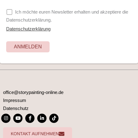
Ich möchte euren Newsletter erhalten und akzeptiere die
Datenschutzerklärung.
Datenschutzerklärung
office@storypainting-online.de
Impressum
Datenschutz
I
Y
F
L
T
n
o
a
i
i
s
u
c
n
k
t
t
e
k
t
KONTAKT AUFNEHMEN
a
u
b
e
o