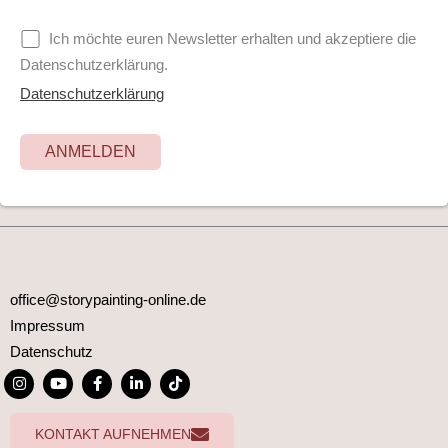
Ich möchte euren Newsletter erhalten und akzeptiere die
Datenschutzerklärung.
Datenschutzerklärung
office@storypainting-online.de
Impressum
Datenschutz
I
Y
F
L
T
n
o
a
i
i
s
u
c
n
k
t
t
e
k
t
KONTAKT AUFNEHMEN
a
u
b
e
o