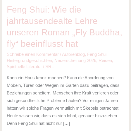
Roman
Feng Shui: Wie die
„Fly
jahrtausendealte Lehre
Buddha,
fly“
unseren Roman „Fly Buddha,
beeinflusst
fly“ beeinflusst hat
hat
Schreibe einen Kommentar
/
Autorenblog
,
Feng Shui
,
Hintergrundgeschichten
,
Neuerscheinung 2026
,
Reisen
,
Spirituelle Literatur
/
SRL
Kann ein Haus krank machen? Kann die Anordnung von
Möbeln, Türen oder Wegen im Garten dazu beitragen, dass
Beziehungen scheitern, Menschen ihre Kraft verlieren oder
sich gesundheitliche Probleme häufen? Vor einigen Jahren
hätten wir solche Fragen vermutlich mit Skepsis betrachtet.
Heute wissen wir, dass es sich lohnt, genauer hinzusehen.
Denn Feng Shui hat nicht nur […]