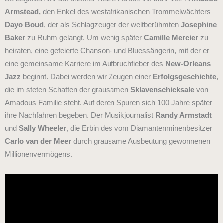
Armstead,
den Enkel des westafrikanischen Trommelwächters
Dayo Boud
, der als Schlagzeuger der weltberühmten
Josephine
Baker
zu Ruhm gelangt. Um wenig später
Camille Mercier
zu
heiraten, eine gefeierte Chanson- und Bluessängerin, mit der er
eine gemeinsame Karriere im Aufbruchfieber des
New-Orleans
Jazz
beginnt. Dabei werden wir Zeugen einer
Erfolgsgeschichte
,
die im steten Schatten der grausamen
Sklavenschicksale
von
Amadous Familie steht. Auf deren Spuren sich 100 Jahre später
ihre Nachfahren begeben. Der Musikjournalist
Randy Armstadt
und
Sally Wheeler
, die Erbin des vom Diamantenminenbesitzer
Carlo van der Meer
durch grausame Ausbeutung gewonnenen
Millionenvermögens.