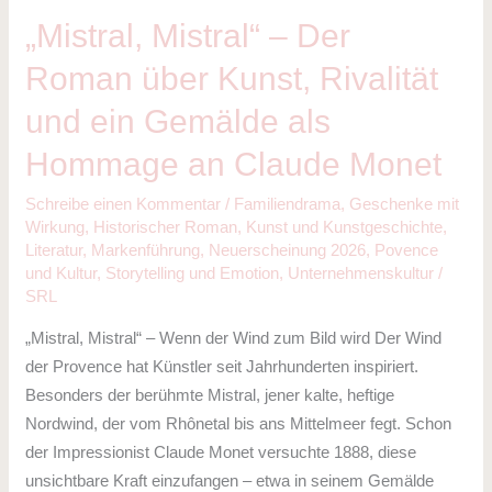
Rivalität
„Mistral, Mistral“ – Der
und
Roman über Kunst, Rivalität
ein
Gemälde
und ein Gemälde als
als
Hommage an Claude Monet
Hommage
an
Schreibe einen Kommentar
/
Familiendrama
,
Geschenke mit
Claude
Wirkung
,
Historischer Roman
,
Kunst und Kunstgeschichte
,
Monet
Literatur
,
Markenführung
,
Neuerscheinung 2026
,
Povence
und Kultur
,
Storytelling und Emotion
,
Unternehmenskultur
/
SRL
„Mistral, Mistral“ – Wenn der Wind zum Bild wird Der Wind
der Provence hat Künstler seit Jahrhunderten inspiriert.
Besonders der berühmte Mistral, jener kalte, heftige
Nordwind, der vom Rhônetal bis ans Mittelmeer fegt. Schon
der Impressionist Claude Monet versuchte 1888, diese
unsichtbare Kraft einzufangen – etwa in seinem Gemälde