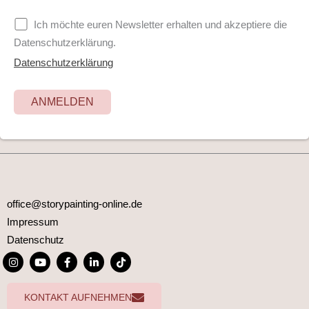
Ich möchte euren Newsletter erhalten und akzeptiere die
Datenschutzerklärung.
Datenschutzerklärung
office@storypainting-online.de
Impressum
Datenschutz
I
Y
F
L
T
n
o
a
i
i
s
u
c
n
k
t
t
e
k
t
KONTAKT AUFNEHMEN
a
u
b
e
o
g
b
o
d
k