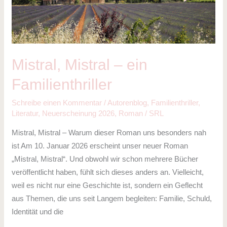
ein
Familienthriller
Mistral, Mistral – ein
Familienthriller
Schreibe einen Kommentar
/
Autorenblog
,
Familienthriller
,
Literatur
,
Neuerscheinung 2026
,
Roman
/
SRL
Mistral, Mistral – Warum dieser Roman uns besonders nah
ist Am 10. Januar 2026 erscheint unser neuer Roman
„Mistral, Mistral“. Und obwohl wir schon mehrere Bücher
veröffentlicht haben, fühlt sich dieses anders an. Vielleicht,
weil es nicht nur eine Geschichte ist, sondern ein Geflecht
aus Themen, die uns seit Langem begleiten: Familie, Schuld,
Identität und die