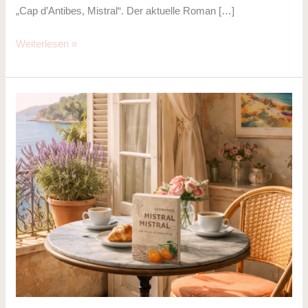
„Cap d’Antibes, Mistral“. Der aktuelle Roman […]
Weiterlesen »
Wie
UnternehmerInnen
von
unserem
Roman
„Mistral,
Mistral“
proftieren