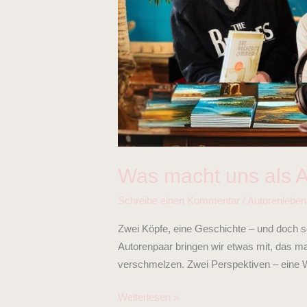
Was macht uns als 
Schreibe einen Kommentar
/
Autorenleben
Zwei Köpfe, eine Geschichte – und doch so 
Autorenpaar bringen wir etwas mit, das ma
verschmelzen. Zwei Perspektiven – eine W
Weiterlesen »