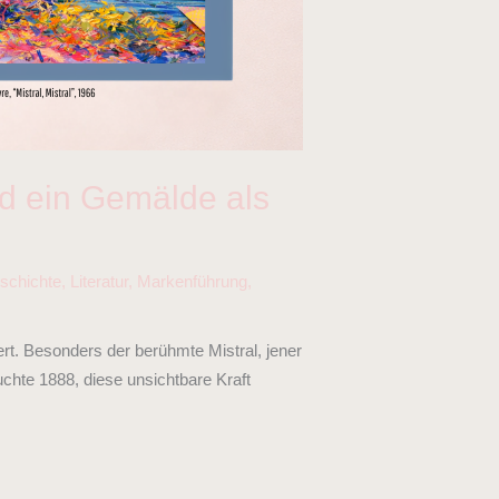
und ein Gemälde als
schichte
,
Literatur
,
Markenführung
,
ert. Besonders der berühmte Mistral, jener
chte 1888, diese unsichtbare Kraft