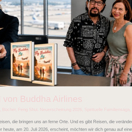
 von Buddha Airlines
,
Bücher
,
Feng Shui
,
Neuerscheinung 2026
,
Spirituelle Familiensaga
sen, die bringen uns an ferne Orte. Und es gibt Reisen, die verände
heute, am 20. Juli 2026, erscheint, möchten wir dich genau auf eine 