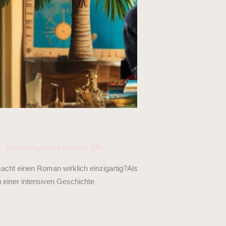
g
,
Storytelling und Emotion
/
SRL
macht einen Roman wirklich einzigartig?Als
u einer intensiven Geschichte