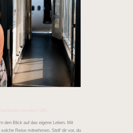
,
Spirituelle Literatur
/
SRL
rn den Blick auf das eigene Leben. Mit
solche Reise mitnehmen. Stell‘ dir vor, du