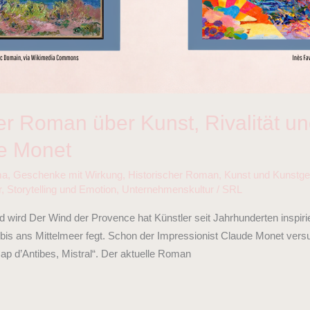
 Der Roman über Kunst, Rivalität 
e Monet
ma
,
Geschenke mit Wirkung
,
Historischer Roman
,
Kunst und Kunstge
r
,
Storytelling und Emotion
,
Unternehmenskultur
/
SRL
d wird Der Wind der Provence hat Künstler seit Jahrhunderten inspiri
 bis ans Mittelmeer fegt. Schon der Impressionist Claude Monet versu
p d’Antibes, Mistral“. Der aktuelle Roman