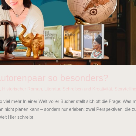
Autorenpaar so besonders?
,
Historischer Roman
,
Literatur
,
Schreiben und Kreativität
,
Storytellin
viel mehr In einer Welt voller Bücher stellt sich oft die Frage: Was 
n nicht planen kann – sondern nur erleben: zwei Perspektiven, die z
elt Hier schreibt