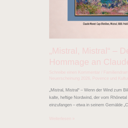
als
Hommage
an
Claude
Monet
„Mistral, Mistral“ –
Hommage an Claud
Schreibe einen Kommentar
/
Familiendra
Neuerscheinung 2026
,
Povence und Kultu
„Mistral, Mistral“ – Wenn der Wind zum Bil
kalte, heftige Nordwind, der vom Rhônetal
einzufangen – etwa in seinem Gemälde „Ca
Weiterlesen »