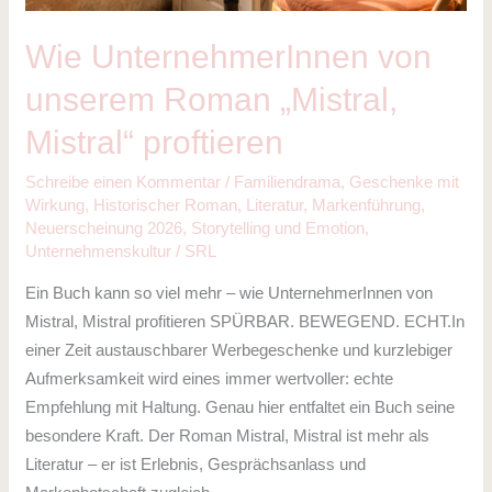
Wie UnternehmerInnen von
unserem Roman „Mistral,
Mistral“ proftieren
Schreibe einen Kommentar
/
Familiendrama
,
Geschenke mit
Wirkung
,
Historischer Roman
,
Literatur
,
Markenführung
,
Neuerscheinung 2026
,
Storytelling und Emotion
,
Unternehmenskultur
/
SRL
Ein Buch kann so viel mehr – wie UnternehmerInnen von
Mistral, Mistral profitieren SPÜRBAR. BEWEGEND. ECHT.In
einer Zeit austauschbarer Werbegeschenke und kurzlebiger
Aufmerksamkeit wird eines immer wertvoller: echte
Empfehlung mit Haltung. Genau hier entfaltet ein Buch seine
besondere Kraft. Der Roman Mistral, Mistral ist mehr als
Literatur – er ist Erlebnis, Gesprächsanlass und