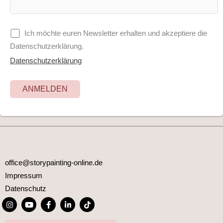
Ich möchte euren Newsletter erhalten und akzeptiere die
Datenschutzerklärung.
Datenschutzerklärung
office@storypainting-online.de
Impressum
Datenschutz
I
Y
F
L
T
n
o
a
i
i
s
u
c
n
k
t
t
e
k
t