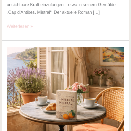
unsichtbare Kraft einzufangen – etwa in seinem Gemälde
„Cap d’Antibes, Mistral“. Der aktuelle Roman […]
Weiterlesen »
Wie
UnternehmerInnen
von
unserem
Roman
„Mistral,
Mistral“
proftieren