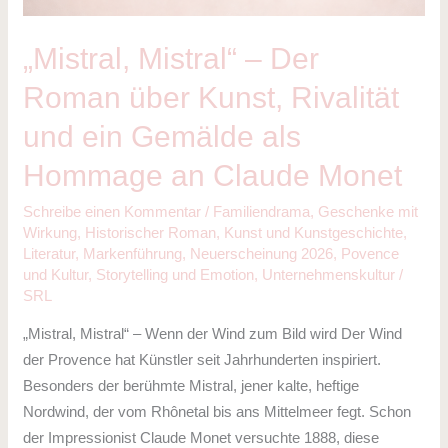
Kunst,
Rivalität
„Mistral, Mistral“ – Der
und
Roman über Kunst, Rivalität
ein
Gemälde
und ein Gemälde als
als
Hommage an Claude Monet
Hommage
an
Schreibe einen Kommentar
/
Familiendrama
,
Geschenke mit
Claude
Wirkung
,
Historischer Roman
,
Kunst und Kunstgeschichte
,
Monet
Literatur
,
Markenführung
,
Neuerscheinung 2026
,
Povence
und Kultur
,
Storytelling und Emotion
,
Unternehmenskultur
/
SRL
„Mistral, Mistral“ – Wenn der Wind zum Bild wird Der Wind
der Provence hat Künstler seit Jahrhunderten inspiriert.
Besonders der berühmte Mistral, jener kalte, heftige
Nordwind, der vom Rhônetal bis ans Mittelmeer fegt. Schon
der Impressionist Claude Monet versuchte 1888, diese